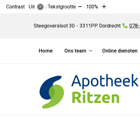
Tekst
Tekst
Contrast
Tekstgrootte
100%
Uit
verkleinen
vergroten
Apotheek
met
met
Ritzen
Steegoversloot
30
3311PP
Dordrecht
Tel:
078
10%
10%
Hoofdmenu
Home
Ons team
Online diensten
Ons
team
submenu