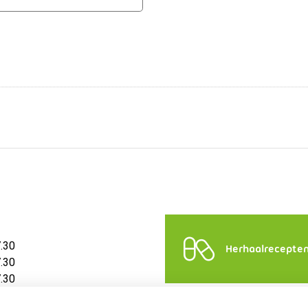
7.30
Herhaalrecepte
7.30
7.30
7.30