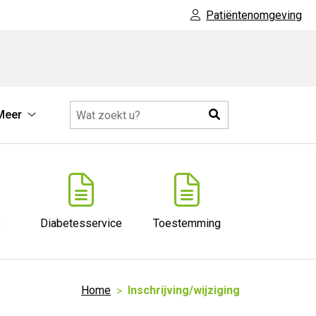
Patiëntenomgeving
Zoeken
Meer
che
Meer
atie
submenu
enu
e
Diabetesservice
Toestemming
Home
Inschrijving/wijziging