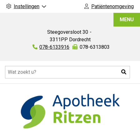
Instellingen
Patiëntenomgeving
Apotheek
MENU
Ritzen
Steegoversloot
30
3311PP
Dordrecht
Tel:
078-6133916
Fax:
078-6313803
Hoofdmenu
Zoeke