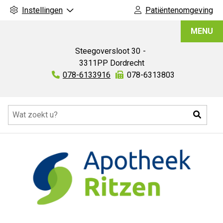
Instellingen
Patiëntenomgeving
Apotheek
MENU
Ritzen
Steegoversloot
30
3311PP
Dordrecht
Tel:
078-6133916
Fax:
078-6313803
Hoofdmenu
Zoeke